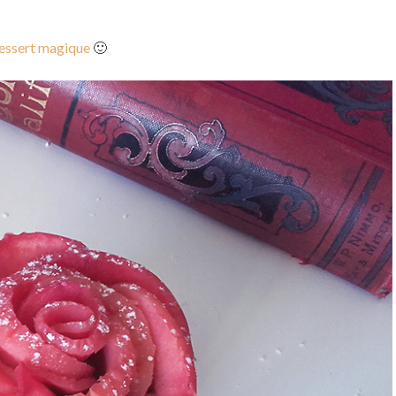
essert magique
🙂