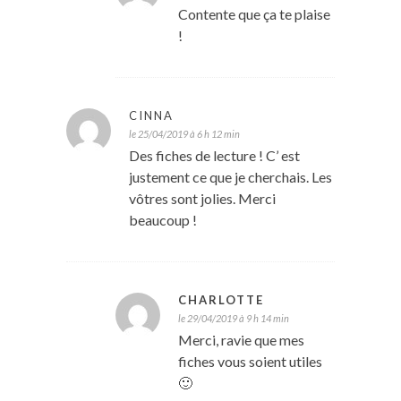
Contente que ça te plaise
!
CINNA
le 25/04/2019 à 6 h 12 min
Des fiches de lecture ! C’ est
justement ce que je cherchais. Les
vôtres sont jolies. Merci
beaucoup !
CHARLOTTE
le 29/04/2019 à 9 h 14 min
Merci, ravie que mes
fiches vous soient utiles
🙂