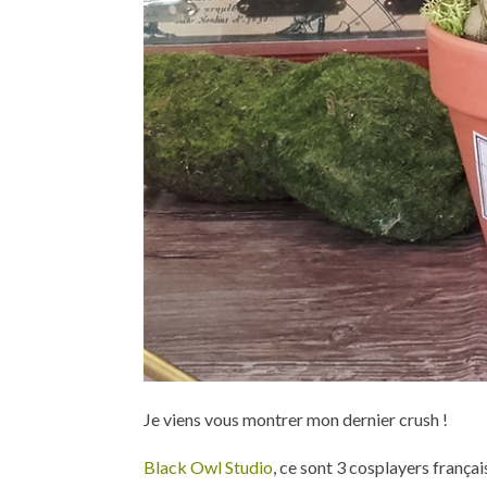
Je viens vous montrer mon dernier crush !
Black Owl Studio
, ce sont 3 cosplayers frança