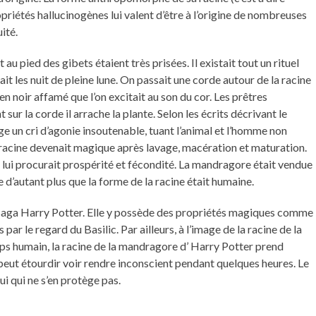
riétés hallucinogènes lui valent d’être à l’origine de nombreuses
ité.
 pied des gibets étaient très prisées. Il existait tout un rituel
ait les nuit de pleine lune. On passait une corde autour de la racine
en noir affamé que l’on excitait au son du cor. Les prêtres
t sur la corde il arrache la plante. Selon les écrits décrivant le
ge un cri d’agonie insoutenable, tuant l’animal et l’homme non
 racine devenait magique après lavage, macération et maturation.
et lui procurait prospérité et fécondité. La mandragore était vendue
ce d’autant plus que la forme de la racine était humaine.
 saga Harry Potter. Elle y possède des propriétés magiques comme
 par le regard du Basilic. Par ailleurs, à l’image de la racine de la
ps humain, la racine de la mandragore d’ Harry Potter prend
i peut étourdir voir rendre inconscient pendant quelques heures. Le
i qui ne s’en protège pas.