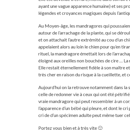
ayant une vague apparence humaine) et ses prop
légendes et croyances magiques depuis l’antiqu
Au Moyen-âge, les mandragores qui poussaient au
autour de l’arrachage de la plante, qui se déroul
et on attachait l’autre extrémité au cou d’un chi
appelaient alors au loin le chien pour qu’en tiran
rituel, la mandragore émettait lors de l’arracha
éloigné aux oreilles non bouchées de cire … La
Elle restait éternellement fidèle à son maître 
très cher en raison du risque à la cueillette, et 
Aujourd’hui on la retrouve notamment dans la
celle de redonner vie à ceux qui ont été pétrifiés
vraie mandragore qui peut ressembler à un cor
l’apparence d’un bébé qui pleure, et dont le cr
cri de d’un spécimen adulte peut même tuer celu
Portez vous bien et à très vite 🙂