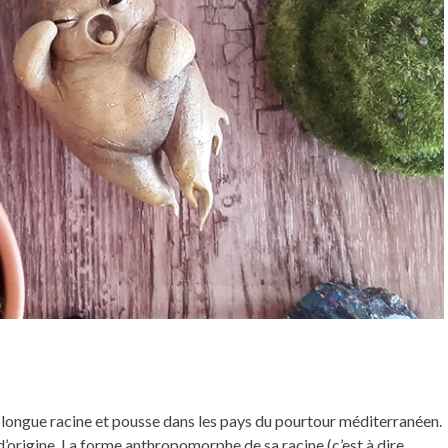
longue racine et pousse dans les pays du pourtour méditerranéen.
d’origine. La forme anthropomorphe de sa racine (c’est à dire