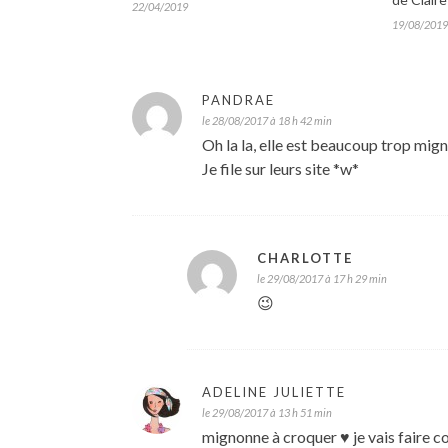
22/04/2019
19/08/2019
PANDRAE
le 28/08/2017 à 18 h 42 min
Oh la la, elle est beaucoup trop mi
Je file sur leurs site *w*
CHARLOTTE
le 29/08/2017 à 17 h 29 min
😉
ADELINE JULIETTE
le 29/08/2017 à 13 h 51 min
mignonne à croquer ♥ je vais faire co