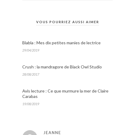
VOUS POURRIEZ AUSSI AIMER
Blabla : Mes dix petites manies de lectrice
29/04/2019
Crush : la mandragore de Black Owl Studio
28/08/2017
Avis lecture : Ce que murmure la mer de Claire
Carabas
19/08/2019
JEANNE