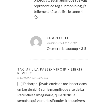
photos ! C’est magnifique ! Je vais
reprendre ce tag sur mon blog, j’ai
tellement hâte de lire le tome 4 !
🙂
CHARLOTTE
le 23/11/2019 à 14 h 01 min
Oh merci beaucoup <3 !!
TAG #7 : LA PASSE-MIROIR – LIBRIS
REVELIO
le 16/11/2019 à 13 h 27 min
[…] l’écharpe, j’avais envie de me lancer dans
un tag déniché sur le magnifique site de La
Parenthèse Imaginaire, qui a dédié la
semaine qui vient de s’écouler à cet univers