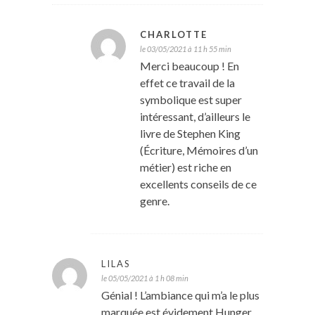
CHARLOTTE
le 03/05/2021 à 11 h 55 min
Merci beaucoup ! En
effet ce travail de la
symbolique est super
intéressant, d’ailleurs le
livre de Stephen King
(Écriture, Mémoires d’un
métier) est riche en
excellents conseils de ce
genre.
LILAS
le 05/05/2021 à 1 h 08 min
Génial ! L’ambiance qui m’a le plus
marquée est évidement Hunger