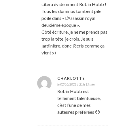
citera évidemment Robin Hobb !
Tous les dominos tombent pile
poile dans « L’Assassin royal
deuxième époque ».
Côté écriture, je ne me prends pas
trop la tête, je crois. Je suis
jardinière, donc j’écris comme ça
vient x)
CHARLOTTE
le 02/10/2022 à 21 h 15 min
Robin Hobb est
tellement talentueuse,
c’est l’une de mes
auteures préférées 🙂