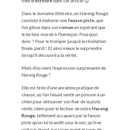
bien
d’écriture
dans cet article 😉
Dans le domaine littéraire, un Hareng Rouge
consiste à élaborer une
fausse piste
, que
l’on glisse dans son
roman
en espérant que
le lecteur morde à l’hameçon. Pourquoi
donc ? Pour le tromper jusqu’à la révélation
finale, pardi ! Et ainsi mieux le surprendre
lorsqu’il découvrira la vérité.
Mais d’où vient l’expression surprenante de
Hareng Rouge
?
Elle est tirée d’une ancienne pratique de
chasse, où l’on faisait sentir un poisson à un
chien pour détourner son flair de la piste
réelle. Idem pour le lecteur de notre
Hareng
Rouge
, tellement accaparé par la fausse
piste qu’on lui brandit sous le nez, qu’il ne
voit pas le pot aux roses avant le coup de