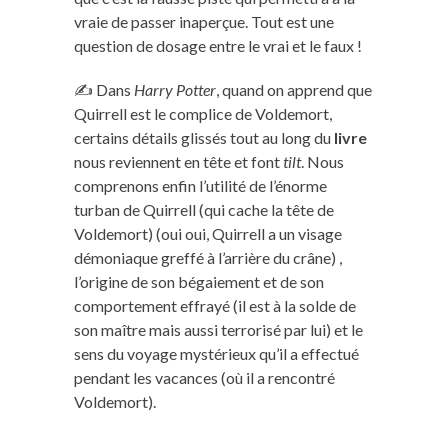
vraie de passer inaperçue. Tout est une
question de dosage entre le vrai et le faux !
✍️ Dans
Harry Potter
, quand on apprend que
Quirrell est le complice de Voldemort,
certains détails glissés tout au long du
livre
nous reviennent en tête et font
tilt
. Nous
comprenons enfin l’utilité de l’énorme
turban de Quirrell (qui cache la tête de
Voldemort) (oui oui, Quirrell a un visage
démoniaque greffé à l’arrière du crâne) ,
l’origine de son bégaiement et de son
comportement effrayé (il est à la solde de
son maître mais aussi terrorisé par lui) et le
sens du voyage mystérieux qu’il a effectué
pendant les vacances (où il a rencontré
Voldemort).