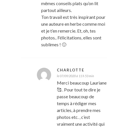
mêmes conseils plats qu’on lit
partout ailleurs.
Ton travail est très inspirant pour
une auteure en herbe comme moi
et je t’en remercie. Et, oh, tes
photos.. Félicitations, elles sont
sublimes ! 🙂
CHARLOTTE
le 07/09/2020 à 11 h 53 min
Merci beaucoup Lauriane
🥰 . Pour tout te dire je
passe beaucoup de
temps à rédiger mes
articles, à prendre mes
photos etc. , c’est
vraiment une activité qui