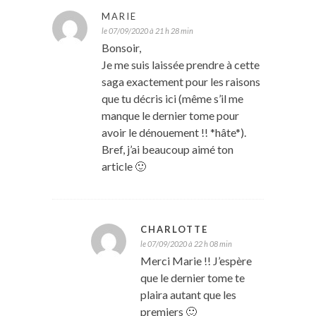
MARIE
le 07/09/2020 à 21 h 28 min
Bonsoir,
Je me suis laissée prendre à cette
saga exactement pour les raisons
que tu décris ici (même s’il me
manque le dernier tome pour
avoir le dénouement !! *hâte*).
Bref, j’ai beaucoup aimé ton
article 🙂
CHARLOTTE
le 07/09/2020 à 22 h 08 min
Merci Marie !! J’espère
que le dernier tome te
plaira autant que les
premiers 🙂