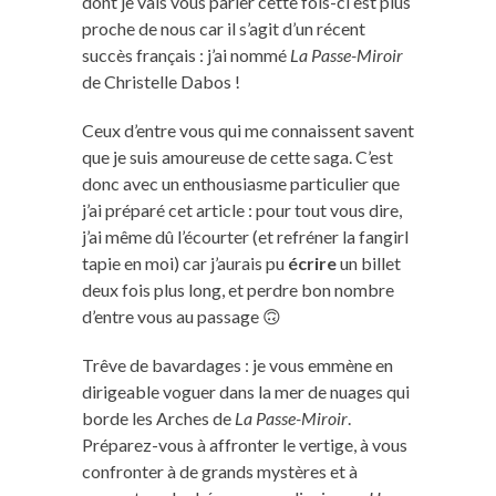
dont je vais vous parler cette fois-ci est plus
proche de nous car il s’agit d’un récent
succès français : j’ai nommé
La Passe-Miroir
de Christelle Dabos !
Ceux d’entre vous qui me connaissent savent
que je suis amoureuse de cette saga. C’est
donc avec un enthousiasme particulier que
j’ai préparé cet article : pour tout vous dire,
j’ai même dû l’écourter (et refréner la fangirl
tapie en moi) car j’aurais pu
écrire
un billet
deux fois plus long, et perdre bon nombre
d’entre vous au passage 🙃
Trêve de bavardages : je vous emmène en
dirigeable voguer dans la mer de nuages qui
borde les Arches de
La Passe-Miroir
.
Préparez-vous à affronter le vertige, à vous
confronter à de grands mystères et à