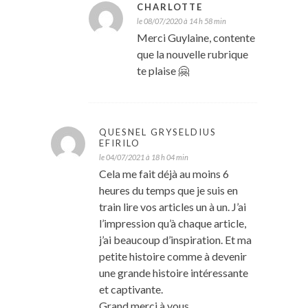
CHARLOTTE
le 08/07/2020 à 14 h 58 min
Merci Guylaine, contente
que la nouvelle rubrique
te plaise 🤗
QUESNEL GRYSELDIUS
EFIRILO
le 04/07/2021 à 18 h 04 min
Cela me fait déjà au moins 6
heures du temps que je suis en
train lire vos articles un à un. J’ai
l’impression qu’à chaque article,
j’ai beaucoup d’inspiration. Et ma
petite histoire comme à devenir
une grande histoire intéressante
et captivante.
Grand merci à vous.