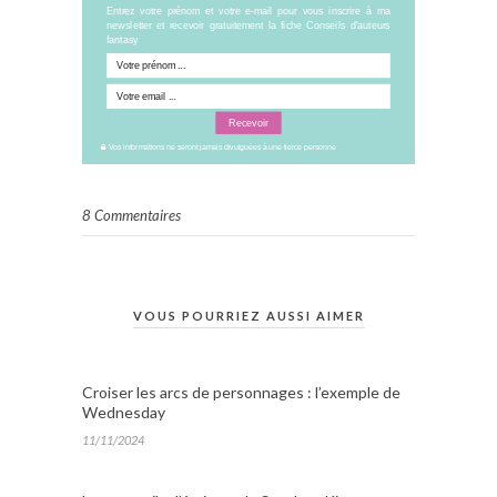
Entrez votre prénom et votre e-mail pour vous inscrire à ma
newsletter et recevoir gratuitement la fiche Conseils d'auteurs
fantasy
Recevoir
Vos informations ne seront jamais divulguées à une tierce personne
8 Commentaires
VOUS POURRIEZ AUSSI AIMER
Croiser les arcs de personnages : l’exemple de
Wednesday
11/11/2024