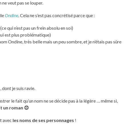
 ne veut pas se louper.
lle
Ondine
. Cela ne s’est pas concrétisé parce que :
ce qui n’est pas un frein absolu en soi)
ui est plus problématique)
om Ondine, très belle mais un peu sombre, et je n’étais pas sûre
m
, dont je suis ravie.
ustrer le fait qu’un nom ne se décide pas à la légère … même si,
it un roman 😊
ut avec
les noms de ses personnages
!