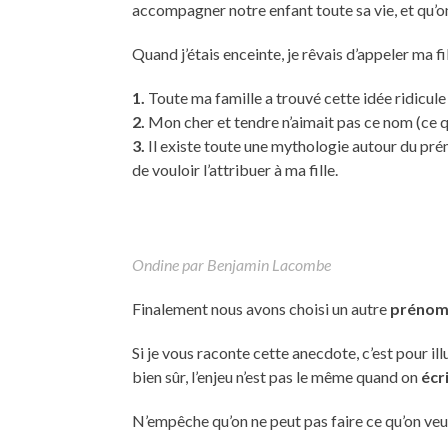
accompagner notre enfant toute sa vie, et qu’on
Quand j’étais enceinte, je rêvais d’appeler ma fi
1.
Toute ma famille a trouvé cette idée ridicule (
2.
Mon cher et tendre n’aimait pas ce nom (ce q
3.
Il existe toute une mythologie autour du prén
de vouloir l’attribuer à ma fille.
Ondine par Benjamin Lacombe
Finalement nous avons choisi un autre
préno
Si je vous raconte cette anecdote, c’est pour ill
bien sûr, l’enjeu n’est pas le même quand on
écr
N’empêche qu’on ne peut pas faire ce qu’on ve