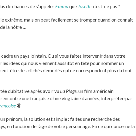
plus de chances de s’appeler
Emma
que
Josette
, n’est-ce pas ?
ple extrême, mais on peut facilement se tromper quand on connait
de la nôtre …
 cadre un pays lointain. Ou si vous faites intervenir dans votre
r les idées qui nous viennent aussitôt en tête pour nommer un
 peut-être des clichés démodés qui ne correspondent plus du tout
estée dubitative après avoir vu
La Plage
, un film américain
rencontre une française d’une vingtaine d’années, interprétée par
rançoise
🤨
’un prénom, la solution est simple : faites une recherche des
ays, en fonction de l’âge de votre personnage. En ce qui concerne la