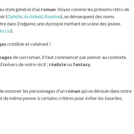
 au style général d’un
roman
. Voyez comme les prénoms rétro de
nk (
Ophélie
,
Archibald
,
Roseline
), se démarquent des noms
ntre dans
Endgame
, une dystopie mettant en scène des jeunes
An Liu
).
gas
crédible et cohérent !
nages
de son roman, il faut commencer par penser au contexte.
’univers de votre récit :
réaliste
ou
fantasy
.
le de nommer les personnages d’un
roman
qui se déroule dans notre
out de même penser à certains critères pour éviter les bourdes.