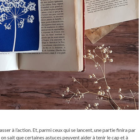
er à l’action. Et, parmi ceux qui se lancent, une partie finira par
 sait que certaines astuces peuvent aider à tenir le cap et à