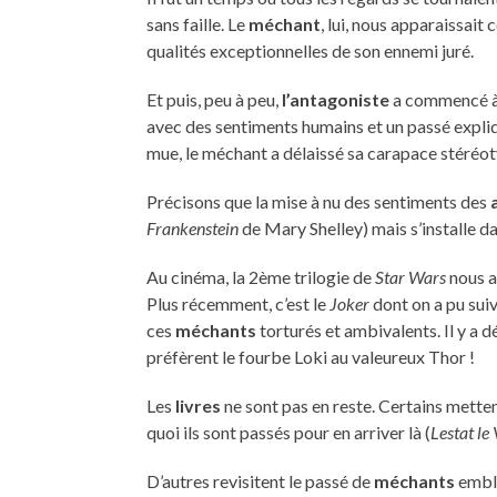
sans faille. Le
méchant
, lui, nous apparaissait
qualités exceptionnelles de son ennemi juré.
Et puis, peu à peu,
l’antagoniste
a commencé à 
avec des sentiments humains et un passé expli
mue, le méchant a délaissé sa carapace stéréot
Précisons que la mise à nu des sentiments des
Frankenstein
de Mary Shelley) mais s’installe da
Au cinéma, la 2ème trilogie de
Star Wars
nous a
Plus récemment, c’est le
Joker
dont on a pu sui
ces
méchants
torturés et ambivalents. Il y a 
préfèrent le fourbe Loki au valeureux Thor !
Les
livres
ne sont pas en reste. Certains mette
quoi ils sont passés pour en arriver là (
Lestat le
D’autres revisitent le passé de
méchants
embl