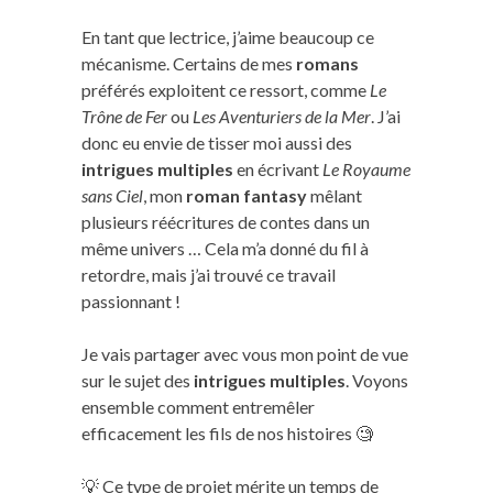
En tant que lectrice, j’aime beaucoup ce
mécanisme. Certains de mes
romans
préférés exploitent ce ressort, comme
Le
Trône de Fer
ou
Les Aventuriers de la Mer
. J’ai
donc eu envie de tisser moi aussi des
intrigues multiples
en écrivant
Le Royaume
sans Ciel
, mon
roman fantasy
mêlant
plusieurs réécritures de contes dans un
même univers … Cela m’a donné du fil à
retordre, mais j’ai trouvé ce travail
passionnant !
Je vais partager avec vous mon point de vue
sur le sujet des
intrigues multiples
. Voyons
ensemble comment entremêler
efficacement les fils de nos histoires 🧐
💡 Ce type de projet mérite un temps de