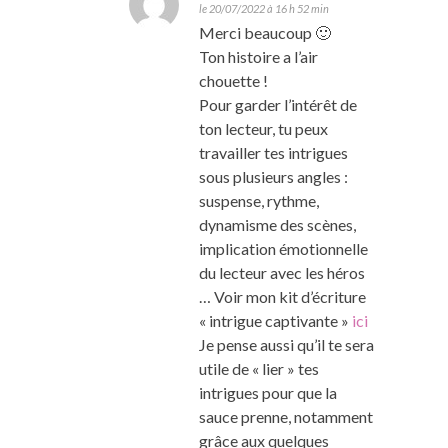
le 20/07/2022 à 16 h 52 min
Merci beaucoup 🙂
Ton histoire a l’air
chouette !
Pour garder l’intérêt de
ton lecteur, tu peux
travailler tes intrigues
sous plusieurs angles :
suspense, rythme,
dynamisme des scènes,
implication émotionnelle
du lecteur avec les héros
… Voir mon kit d’écriture
« intrigue captivante »
ici
Je pense aussi qu’il te sera
utile de « lier » tes
intrigues pour que la
sauce prenne, notamment
grâce aux quelques