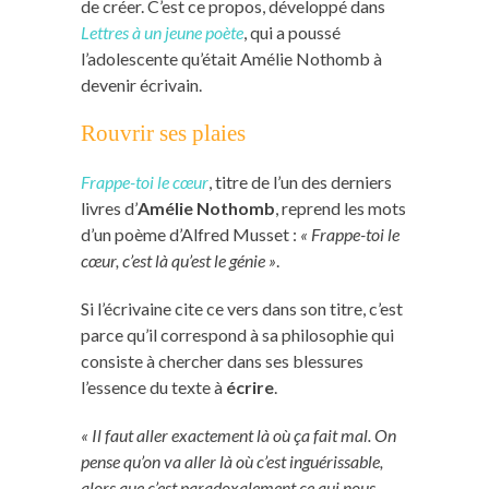
de créer. C’est ce propos, développé dans
Lettres à un jeune poète
, qui a poussé
l’adolescente qu’était Amélie Nothomb à
devenir écrivain.
Rouvrir ses plaies
Frappe-toi le cœur
, titre de l’un des derniers
livres d’
Amélie Nothomb
, reprend les mots
d’un poème d’Alfred Musset :
« Frappe-toi le
cœur, c’est là qu’est le génie »
.
Si l’écrivaine cite ce vers dans son titre, c’est
parce qu’il correspond à sa philosophie qui
consiste à chercher dans ses blessures
l’essence du texte à
écrire
.
« Il faut aller exactement là où ça fait mal. On
pense qu’on va aller là où c’est inguérissable,
alors que c’est paradoxalement ce qui nous