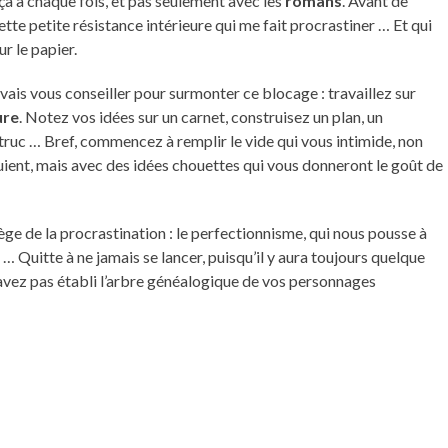
 ça à chaque fois, et pas seulement avec les
romans
. Avant de
ette petite résistance intérieure qui me fait procrastiner … Et qui
r le papier.
vais vous conseiller pour surmonter ce blocage : travaillez sur
ure
. Notez vos idées sur un carnet, construisez un plan, un
 truc … Bref, commencez à remplir le vide qui vous intimide, non
ient, mais avec des idées chouettes qui vous donneront le goût de
ège de la procrastination : le perfectionnisme, qui nous pousse à
… Quitte à ne jamais se lancer, puisqu’il y aura toujours quelque
vez pas établi l’arbre généalogique de vos personnages