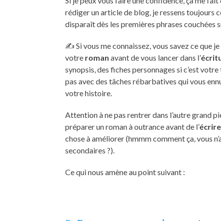
Si je peux vous faire une confidence, ça me fait
rédiger un article de blog, je ressens toujours c
disparaît dès les premières phrases couchées su
✍️ Si vous me connaissez, vous savez ce que je 
votre
roman
avant de vous lancer dans l’
écrit
synopsis, des fiches personnages si c’est votre
pas avec des tâches rébarbatives qui vous ennu
votre histoire.
Attention à ne pas rentrer dans l’autre grand pi
préparer un roman à outrance avant de l’
écrire
chose à améliorer (hmmm comment ça, vous n’a
secondaires ?).
Ce qui nous amène au point suivant :