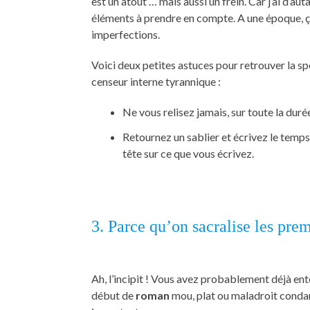
est un atout … mais aussi un frein. Car j’ai d’au
éléments à prendre en compte. A une époque, ça 
imperfections.
Voici deux petites astuces pour retrouver la sp
censeur interne tyrannique :
Ne vous relisez jamais, sur toute la durée
Retournez un sablier et écrivez le temps 
tête sur ce que vous écrivez.
3. Parce qu’on sacralise les pre
Ah, l’incipit ! Vous avez probablement déjà ente
début de
roman
mou, plat ou maladroit condamn