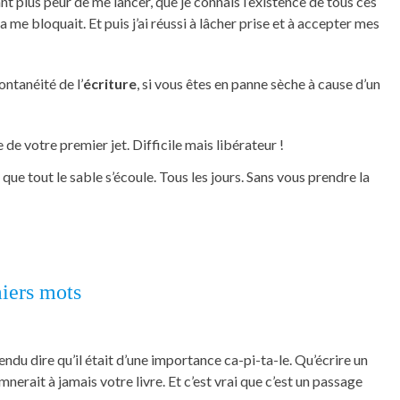
tant plus peur de me lancer, que je connais l’existence de tous ces
me bloquait. Et puis j’ai réussi à lâcher prise et à accepter mes
ontanéité de l’
écriture
, si vous êtes en panne sèche à cause d’un
 de votre premier jet. Difficile mais libérateur !
que tout le sable s’écoule. Tous les jours. Sans vous prendre la
miers mots
ndu dire qu’il était d’une importance ca-pi-ta-le. Qu’écrire un
erait à jamais votre livre. Et c’est vrai que c’est un passage