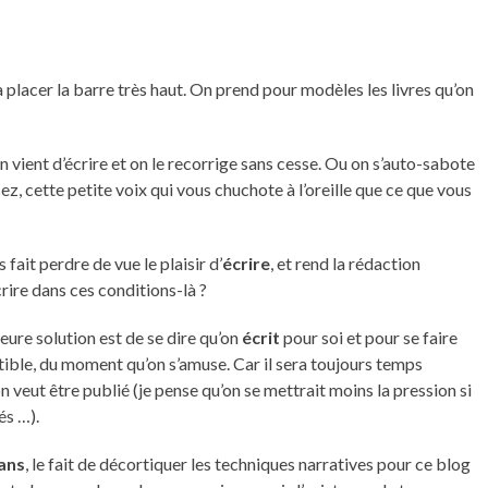
placer la barre très haut. On prend pour modèles les livres qu’on
on vient d’écrire et on le recorrige sans cesse. Ou on s’auto-sabote
sez, cette petite voix qui vous chuchote à l’oreille que ce que vous
 fait perdre de vue le plaisir d’
écrire
, et rend la rédaction
rire dans ces conditions-là ?
leure solution est de se dire qu’on
écrit
pour soi et pour se faire
fectible, du moment qu’on s’amuse. Car il sera toujours temps
on veut être publié (je pense qu’on se mettrait moins la pression si
és …).
ans
, le fait de décortiquer les techniques narratives pour ce blog