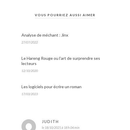
VOUS POURRIEZ AUSSI AIMER
Analyse de méchant : Jinx
27/07/2022
Le Hareng Rouge ou l’art de surprendre ses
lecteurs
12/10/2020
Les logiciels pour écrire un roman
17/03/2023
JUDITH
le 18/10/2021 à 18 h 04 min