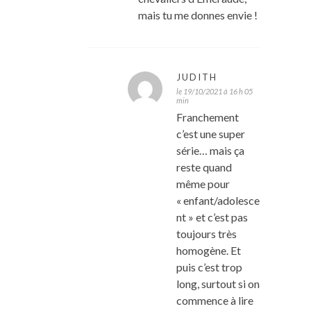
mais tu me donnes envie !
JUDITH
le 19/10/2021 à 16 h 05
min
Franchement
c’est une super
série… mais ça
reste quand
même pour
« enfant/adolesce
nt » et c’est pas
toujours très
homogène. Et
puis c’est trop
long, surtout si on
commence à lire