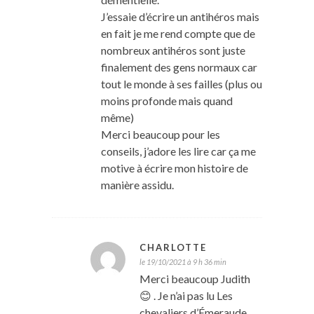
J’essaie d’écrire un antihéros mais
en fait je me rend compte que de
nombreux antihéros sont juste
finalement des gens normaux car
tout le monde à ses failles (plus ou
moins profonde mais quand
même)
Merci beaucoup pour les
conseils, j’adore les lire car ça me
motive à écrire mon histoire de
manière assidu.
CHARLOTTE
le 19/10/2021 à 9 h 36 min
Merci beaucoup Judith
😊 . Je n’ai pas lu Les
chevaliers d’Émeraude,